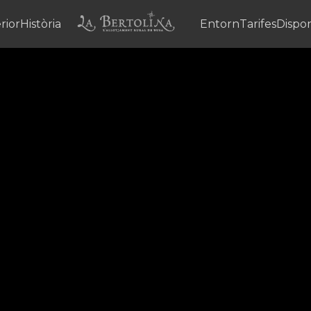
rior
Història
Entorn
Tarifes
Dispon